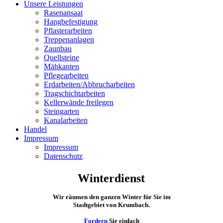
Unsere Leistungen
Rasenansaat
Hangbefestigung
Pflasterarbeiten
Treppenanlagen
Zaunbau
Quellsteine
Mähkanten
Pflegearbeiten
Erdarbeiten/Abbrucharbeiten
Tragschichtarbeiten
Kellerwände freilegen
Steingarten
Kanalarbeiten
Handel
Impressum
Impressum
Datenschutz
Winterdienst
Wir räumen den ganzen Winter für Sie im
Stadtgebiet von Krumbach.
Fordern
Sie einfach